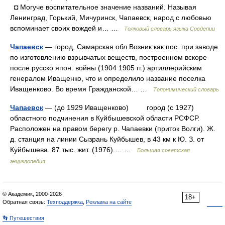
◘ Могуче воспитательное значение названий. Называя
Ленинград, Горький, Мичуринск, Чапаевск, народ с любовью
вспоминает своих вождей и… …
Толковый словарь языка Совдепии
Чапаевск
— город, Самарская обл Возник как пос. при заводе
по изготовлению взрывчатых веществ, построенном вскоре
после русско япон. войны (1904 1905 гг.) артиллерийским
генералом Иващенко, что и определило название поселка
Иващенково. Во время Гражданской… …
Топонимический словарь
Чапаевск
— (до 1929 Иващенково) город (с 1927)
областного подчинения в Куйбышевской области РСФСР.
Расположен на правом берегу р. Чапаевки (приток Волги). Ж.
д. станция на линии Сызрань Куйбышев, в 43 км к Ю. З. от
Куйбышева. 87 тыс. жит. (1976).… …
Большая советская
энциклопедия
© Академик, 2000-2026
18+
Обратная связь:
Техподдержка
,
Реклама на сайте
👣 Путешествия